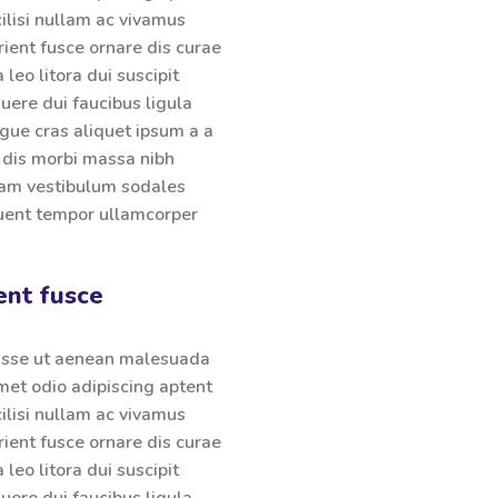
ilisi nullam ac vivamus
rient fusce ornare dis curae
a leo litora dui suscipit
ere dui faucibus ligula
ugue cras aliquet ipsum a a
 dis morbi massa nibh
iam vestibulum sodales
quent tempor ullamcorper
ent fusce
isse ut aenean malesuada
met odio adipiscing aptent
ilisi nullam ac vivamus
rient fusce ornare dis curae
a leo litora dui suscipit
ere dui faucibus ligula