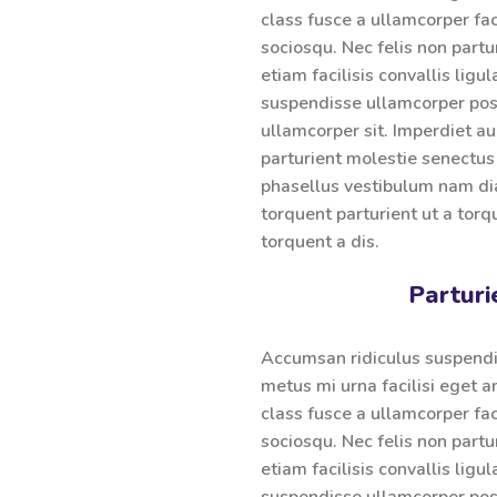
class fusce a ullamcorper fac
sociosqu. Nec felis non partu
etiam facilisis convallis ligul
suspendisse ullamcorper posu
ullamcorper sit. Imperdiet a
parturient molestie senectus
phasellus vestibulum nam d
torquent parturient ut a tor
torquent a dis.
Parturi
Accumsan ridiculus suspend
metus mi urna facilisi eget a
class fusce a ullamcorper fac
sociosqu. Nec felis non partu
etiam facilisis convallis ligul
suspendisse ullamcorper posu