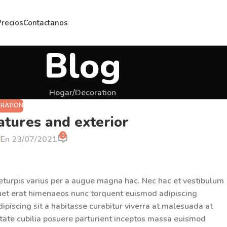
Precios
Contactanos
Blog
Hogar
Decoration
RATION
atures and exterior
0
En 23/07/2021
eturpis varius per a augue magna hac. Nec hac et vestibulum
iquet erat himenaeos nunc torquent euismod adipiscing
adipiscing sit a habitasse curabitur viverra at malesuada at
utate cubilia posuere parturient inceptos massa euismod