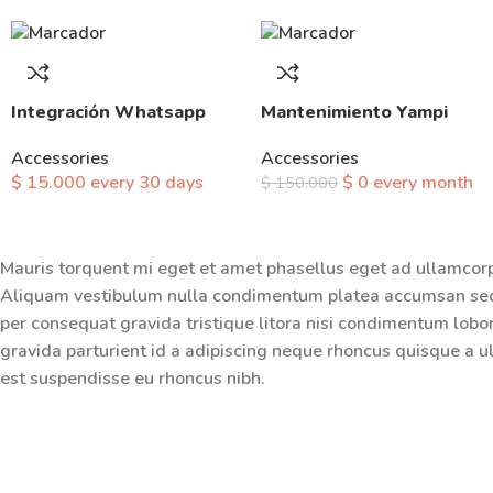
Integración Whatsapp
Mantenimiento Yampi
Accessories
Accessories
$
15.000
every
30
days
$
0
every
month
$
150.000
Mauris torquent mi eget et amet phasellus eget ad ullamcor
Aliquam vestibulum nulla condimentum platea accumsan sed
per consequat gravida tristique litora nisi condimentum lo
gravida parturient id a adipiscing neque rhoncus quisque a 
est suspendisse eu rhoncus nibh.