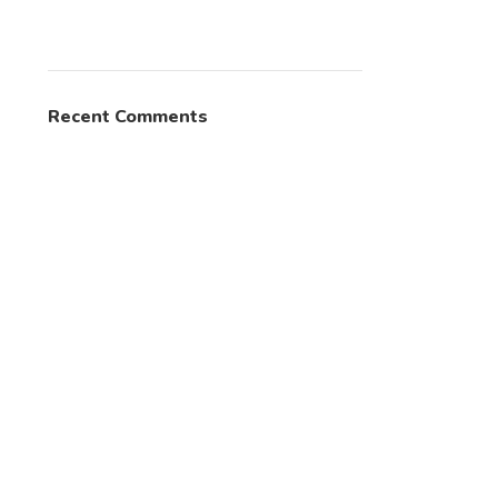
Pos
Pos – Base
Recent Comments
Accessories
Accessories
$
35.000
every
month
$
29.999
every
month
Servicio de Punto de Venta
Servicio de Punto de Vent