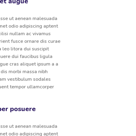
iet augue
isse ut aenean malesuada
met odio adipiscing aptent
ilisi nullam ac vivamus
rient fusce ornare dis curae
a leo litora dui suscipit
ere dui faucibus ligula
ugue cras aliquet ipsum a a
 dis morbi massa nibh
iam vestibulum sodales
quent tempor ullamcorper
per posuere
isse ut aenean malesuada
met odio adipiscing aptent