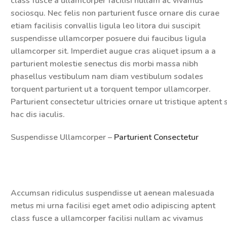
class fusce a ullamcorper facilisi nullam ac vivamus
sociosqu. Nec felis non parturient fusce ornare dis curae
etiam facilisis convallis ligula leo litora dui suscipit
suspendisse ullamcorper posuere dui faucibus ligula
ullamcorper sit. Imperdiet augue cras aliquet ipsum a a
parturient molestie senectus dis morbi massa nibh
phasellus vestibulum nam diam vestibulum sodales
torquent parturient ut a torquent tempor ullamcorper.
Parturient consectetur ultricies ornare ut tristique aptent s
hac dis iaculis.
Suspendisse Ullamcorper –
Parturient Consectetur
Accumsan ridiculus suspendisse ut aenean malesuada
metus mi urna facilisi eget amet odio adipiscing aptent
class fusce a ullamcorper facilisi nullam ac vivamus