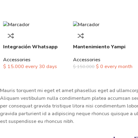
Integración Whatsapp
Mantenimiento Yampi
Accessories
Accessories
$
15.000
every
30
days
$
0
every
month
$
150.000
Mauris torquent mi eget et amet phasellus eget ad ullamcor
Aliquam vestibulum nulla condimentum platea accumsan sed
per consequat gravida tristique litora nisi condimentum lo
gravida parturient id a adipiscing neque rhoncus quisque a 
est suspendisse eu rhoncus nibh.