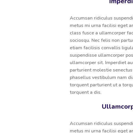
Imperd
Accumsan ridiculus suspend
metus mi urna facilisi eget a
class fusce a ullamcorper fac
sociosqu. Nec felis non partu
etiam facilisis convallis ligul
suspendisse ullamcorper posu
ullamcorper sit. Imperdiet a
parturient molestie senectus
phasellus vestibulum nam d
torquent parturient ut a tor
torquent a dis.
Ullamcor
Accumsan ridiculus suspend
metus mi urna facilisi eget a