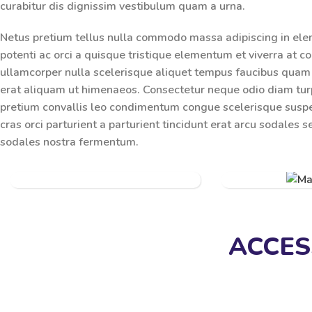
curabitur dis dignissim vestibulum quam a urna.
Netus pretium tellus nulla commodo massa adipiscing in e
potenti ac orci a quisque tristique elementum et viverra at c
ullamcorper nulla scelerisque aliquet tempus faucibus quam
erat aliquam ut himenaeos. Consectetur neque odio diam tur
pretium convallis leo condimentum congue scelerisque sus
cras orci parturient a parturient tincidunt erat arcu sodal
sodales nostra fermentum.
ACCESSORIES
PLANES
ACCES